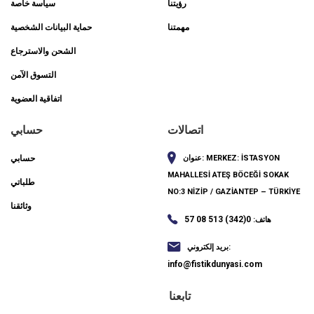
رؤيتنا
سياسة خاصة
مهمتنا
حماية البيانات الشخصية
الشحن والاسترجاع
التسوق الآمن
اتفاقية العضوية
اتصالات
حسابي
MERKEZ: İSTASYON
عنوان:
حسابي
MAHALLESİ ATEŞ BÖCEĞİ SOKAK
طلباتي
NO:3 NİZİP / GAZİANTEP – TÜRKİYE
وثائقنا
0(342) 513 08 57
هاتف:
بريد إلكتروني:
info@fistikdunyasi.com
تابعنا