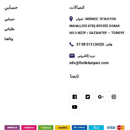
اتصالات
حسابي
MERKEZ: İSTASYON
عنوان:
حسابي
MAHALLESİ ATEŞ BÖCEĞİ SOKAK
طلباتي
NO:3 NİZİP / GAZİANTEP – TÜRKİYE
وثائقنا
0(342) 513 08 57
هاتف:
بريد إلكتروني:
info@fistikdunyasi.com
تابعنا