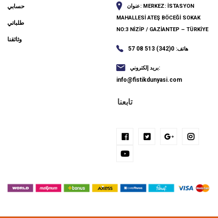
MERKEZ: İSTASYON
عنوان:
حسابي
MAHALLESİ ATEŞ BÖCEĞİ SOKAK
طلباتي
NO:3 NİZİP / GAZİANTEP – TÜRKİYE
وثائقنا
0(342) 513 08 57
هاتف:
بريد إلكتروني:
info@fistikdunyasi.com
تابعنا