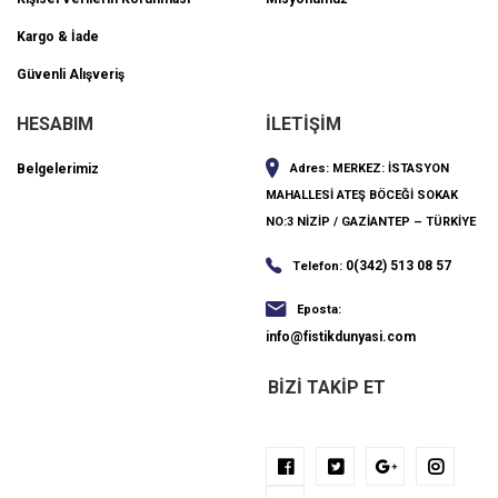
Kargo & İade
Güvenli Alışveriş
HESABIM
İLETİŞİM
Belgelerimiz
Adres:
MERKEZ: İSTASYON
MAHALLESİ ATEŞ BÖCEĞİ SOKAK
NO:3 NİZİP / GAZİANTEP – TÜRKİYE
0(342) 513 08 57
Telefon:
Eposta:
info@fistikdunyasi.com
BIZI TAKIP ET