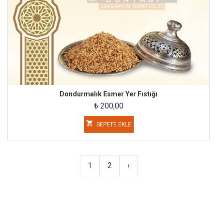
Dondurmalık Esmer Yer Fıstığı
₺ 200,00
SEPETE EKLE
1
2
›