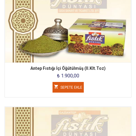
Antep Fıstığı İçi Öğütülmüş (II.Klt.Toz)
₺ 1.900,00
SEPETE EKLE