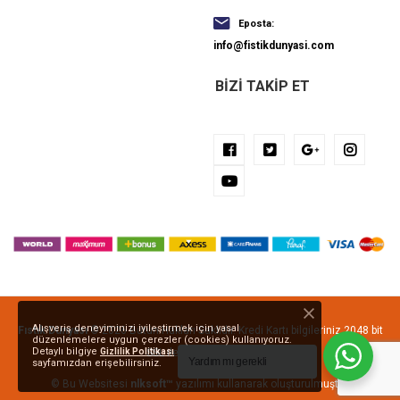
Eposta:
info@fistikdunyasi.com
BIZI TAKIP ET
Alışveriş deneyiminizi iyileştirmek için yasal
Fıstık Dünyası
© 2026 Bütün Hakları Saklıdır. Kredi Kartı bilgileriniz 2048 bit
düzenlemelere uygun çerezler (cookies) kullanıyoruz.
Detaylı bilgiye
Gizlilik Politikası
SSL ile korunmaktadır.
Yardım mı gerekli
sayfamızdan erişebilirsiniz.
© Bu Websitesi
nlksoft™
yazılımı kullanarak oluşturulmuştur.