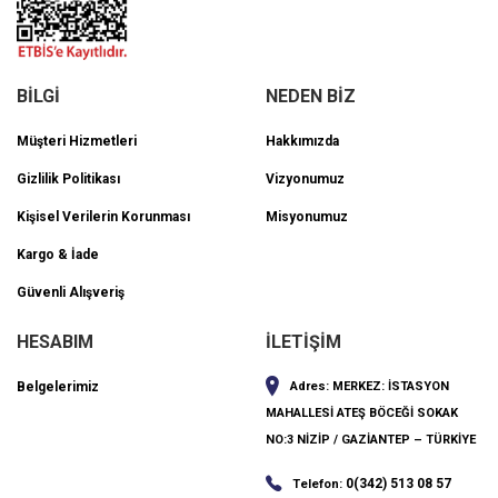
BİLGİ
NEDEN BİZ
Müşteri Hizmetleri
Hakkımızda
Gizlilik Politikası
Vizyonumuz
Kişisel Verilerin Korunması
Misyonumuz
Kargo & İade
Güvenli Alışveriş
HESABIM
İLETİŞİM
Belgelerimiz
Adres:
MERKEZ: İSTASYON
MAHALLESİ ATEŞ BÖCEĞİ SOKAK
NO:3 NİZİP / GAZİANTEP – TÜRKİYE
0(342) 513 08 57
Telefon: