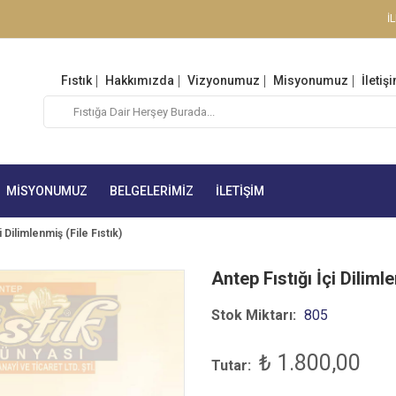
İ
Fıstık
Hakkımızda
Vizyonumuz
Misyonumuz
İletiş
MISYONUMUZ
BELGELERIMIZ
İLETIŞIM
i Dilimlenmiş (File Fıstık)
Antep Fıstığı İçi Dilimle
Stok Miktarı:
805
₺ 1.800,00
Tutar: