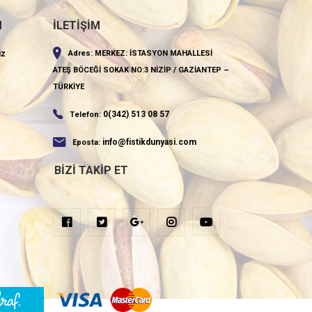
M
İLETİŞİM
iz
Adres:
MERKEZ: İSTASYON MAHALLESİ
ATEŞ BÖCEĞİ SOKAK NO:3 NİZİP / GAZİANTEP –
TÜRKİYE
0(342) 513 08 57
Telefon:
KAYDET
info@fistikdunyasi.com
Eposta:
BIZI TAKIP ET