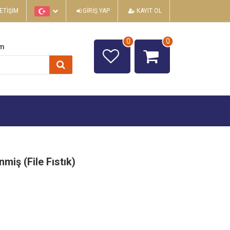
LETIŞIM
GIRIŞ YAP
KAYIT OL
0
0
im
nmiş (File Fıstık)