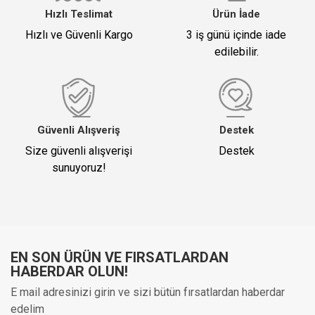
Hızlı Teslimat
Ürün İade
Hızlı ve Güvenli Kargo
3 iş günü içinde iade
edilebilir.
Yorum Başlığı
*
Yorumunuz (1500)
Güvenli Alışveriş
Destek
Size güvenli alışverişi
Destek
sunuyoruz!
EN SON ÜRÜN VE FIRSATLARDAN
Oylama
HABERDAR OLUN!
E mail adresinizi girin ve sizi bütün fırsatlardan haberdar
edelim