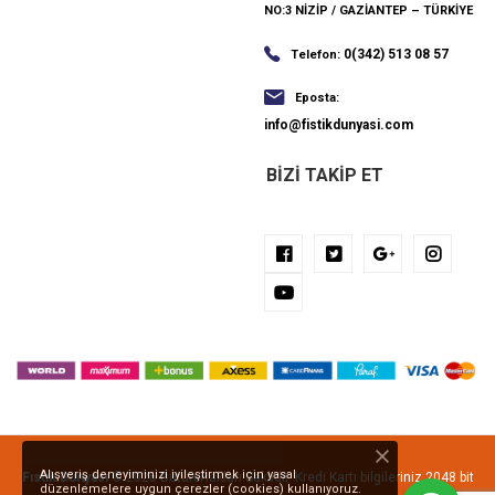
NO:3 NİZİP / GAZİANTEP – TÜRKİYE
0(342) 513 08 57
Telefon:
Eposta:
info@fistikdunyasi.com
BIZI TAKIP ET
Alışveriş deneyiminizi iyileştirmek için yasal
Fıstık Dünyası
© 2026 Bütün Hakları Saklıdır. Kredi Kartı bilgileriniz 2048 bit
düzenlemelere uygun çerezler (cookies) kullanıyoruz.