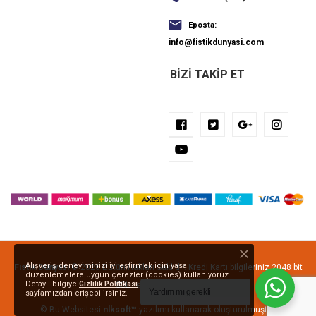
Eposta:
info@fistikdunyasi.com
BIZI TAKIP ET
Alışveriş deneyiminizi iyileştirmek için yasal
Fıstık Dünyası
© 2026 Bütün Hakları Saklıdır. Kredi Kartı bilgileriniz 2048 bit
düzenlemelere uygun çerezler (cookies) kullanıyoruz.
Detaylı bilgiye
Gizlilik Politikası
SSL ile korunmaktadır.
Yardım mı gerekli
sayfamızdan erişebilirsiniz.
© Bu Websitesi
nlksoft™
yazılımı kullanarak oluşturulmuştur.