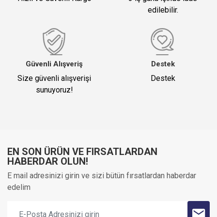
edilebilir.
Yorum Başlığı
*
Yorumunuz (1500)
Güvenli Alışveriş
Destek
Size güvenli alışverişi
Destek
sunuyoruz!
EN SON ÜRÜN VE FIRSATLARDAN
Oylama
HABERDAR OLUN!
E mail adresinizi girin ve sizi bütün fırsatlardan haberdar
edelim
KAYDET