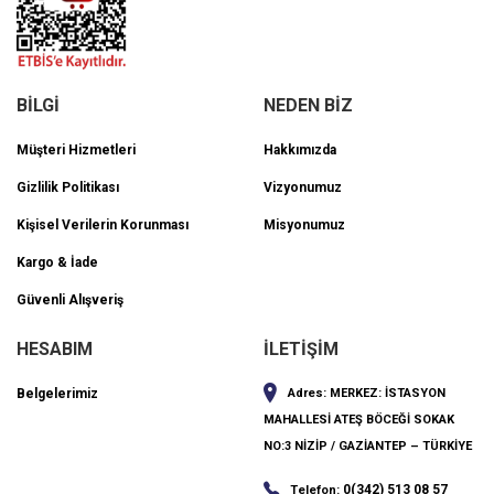
BİLGİ
NEDEN BİZ
Müşteri Hizmetleri
Hakkımızda
Gizlilik Politikası
Vizyonumuz
Kişisel Verilerin Korunması
Misyonumuz
Kargo & İade
Güvenli Alışveriş
HESABIM
İLETİŞİM
Belgelerimiz
Adres:
MERKEZ: İSTASYON
MAHALLESİ ATEŞ BÖCEĞİ SOKAK
NO:3 NİZİP / GAZİANTEP – TÜRKİYE
0(342) 513 08 57
Telefon: